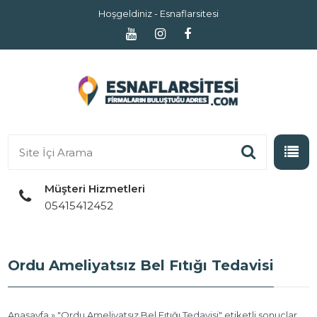
Hoşgeldiniz - Esnaflarsitesi
Müşteri Hizmetleri
05415412452
Ordu Ameliyatsız Bel Fıtığı Tedavisi
Anasayfa
» "Ordu Ameliyatsız Bel Fıtığı Tedavisi" etiketli sonuçlar